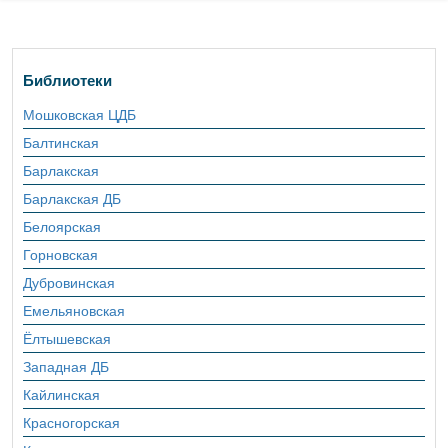
Библиотеки
Мошковская ЦДБ
Балтинская
Барлакская
Барлакская ДБ
Белоярская
Горновская
Дубровинская
Емельяновская
Ёлтышевская
Западная ДБ
Кайлинская
Красногорская