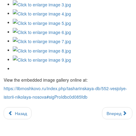
View the embedded image gallery online at:
https://libmoshkovo.ru/index.php/tasharinskaya-db/552-vesjolye-
istorii-nikolaya-nosova#sigProIdbc0d085fdb
Назад
Вперед