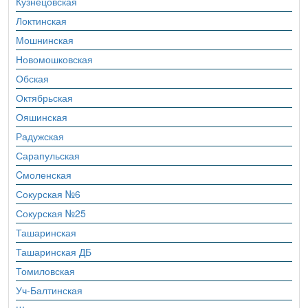
Кузнецовская
Локтинская
Мошнинская
Новомошковская
Обская
Октябрьская
Ояшинская
Радужская
Сарапульская
Cмоленская
Сокурская №6
Сокурская №25
Ташаринская
Ташаринская ДБ
Томиловская
Уч-Балтинская