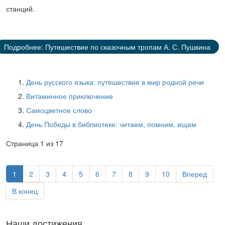
станций.
Подробнее: Путешествие по сказочным тропам А. С. Пушкина
День русского языка: путешествие в мир родной речи
Витаминное приключение
Самоцветное слово
День Победы в библиотеке: читаем, помним, ищем
Страница 1 из 17
1
2
3
4
5
6
7
8
9
10
Вперед
В конец
Наши достижения