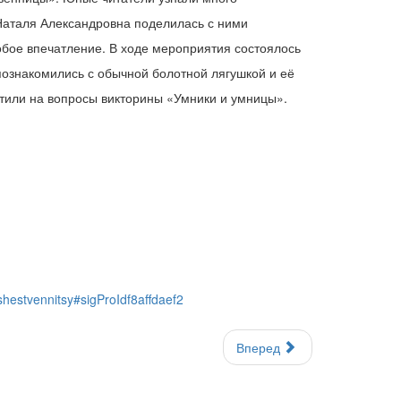
Наталя Александровна поделилась с ними
обое впечатление. В ходе мероприятия состоялось
познакомились с обычной болотной лягушкой и её
тили на вопросы викторины «Умники и умницы».
hestvennitsy#sigProIdf8affdaef2
Вперед