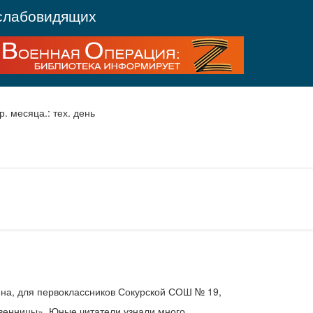
слабовидящих
р. месяца.: тех. день
ина, для первоклассников Сокурской СОШ № 19,
венницы». Юные читатели узнали много