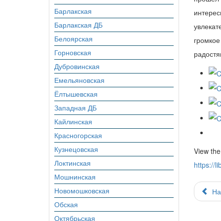
Барлакская
интерес
Барлакская ДБ
увлекат
Белоярская
громкое
Горновская
радостя
Дубровинская
Емельяновская
Ёлтышевская
Западная ДБ
Кайлинская
Красногорская
Кузнецовская
View the
Локтинская
https://
Мошнинская
Новомошковская
На
Обская
Октябрьская