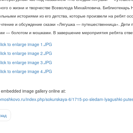
ного о жизни и творчестве Всеволода Михайловича. Библиотекарь 
ельными историями из его детства, которые произвели на ребят ос
 чтение и обсуждение сказки «Лягушка — путешественница». Дети 
ми — болотом и мошками. В завершение мероприятия ребята отве
 embedded image gallery online at:
libmoshkovo.ru/index.php/sokurskaya-6/1715-po-sledam-lyagushki-putes
зад