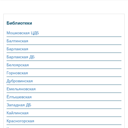
Библиотеки
Мошковская ЦДБ
Балтинская
Барлакская
Барлакская ДБ
Белоярская
Горновская
Дубровинская
Емельяновская
Ёлтышевская
Западная ДБ
Кайлинская
Красногорская