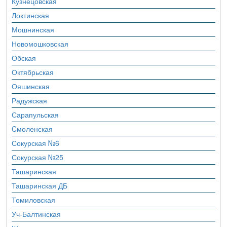
Кузнецовская
Локтинская
Мошнинская
Новомошковская
Обская
Октябрьская
Ояшинская
Радужская
Сарапульская
Cмоленская
Сокурская №6
Сокурская №25
Ташаринская
Ташаринская ДБ
Томиловская
Уч-Балтинская