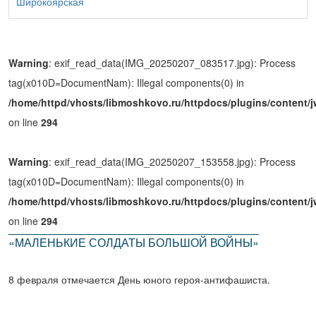
Широкоярская
Warning
: exif_read_data(IMG_20250207_083517.jpg): Process
tag(x010D=DocumentNam): Illegal components(0) in
/home/httpd/vhosts/libmoshkovo.ru/httpdocs/plugins/content/j
on line
294
Warning
: exif_read_data(IMG_20250207_153558.jpg): Process
tag(x010D=DocumentNam): Illegal components(0) in
/home/httpd/vhosts/libmoshkovo.ru/httpdocs/plugins/content/j
on line
294
«МАЛЕНЬКИЕ СОЛДАТЫ БОЛЬШОЙ ВОЙНЫ»
8 февраля отмечается День юного героя-антифашиста.