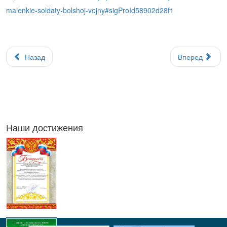
malenkie-soldaty-bolshoj-vojny#sigProId58902d28f1
Назад
Вперед
Наши достижения