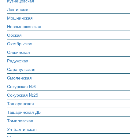
Кузнецовская
Локтинская
Мошнинская
Новомошковская
Обская
Октябрьская
Ояшинская
Радужская
Сарапульская
Cмоленская
Сокурская №6
Сокурская №25
Ташаринская
Ташаринская ДБ
Томиловская
Уч-Балтинская