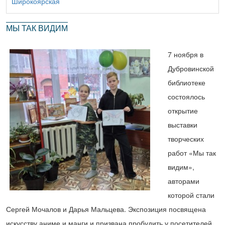
Широкоярская
МЫ ТАК ВИДИМ
7 ноября в
Дубровинской
библиотеке
состоялось
открытие
выставки
творческих
работ «Мы так
видим»,
авторами
которой стали
Сергей Мочалов и Дарья Мальцева. Экспозиция посвящена
искусству аниме и манги и призвана пробудить у посетителей