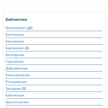
Библиотеки
Мошковская ЦДБ
Балтинская
Барлакская
Барлакская ДБ
Белоярская
Горновская
Дубровинская
Емельяновская
Ёлтышевская
Западная ДБ
Кайлинская
Красногорская