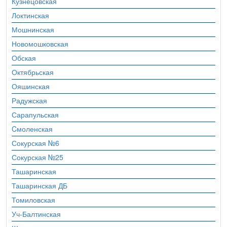
Кузнецовская
Локтинская
Мошнинская
Новомошковская
Обская
Октябрьская
Ояшинская
Радужская
Сарапульская
Cмоленская
Сокурская №6
Сокурская №25
Ташаринская
Ташаринская ДБ
Томиловская
Уч-Балтинская