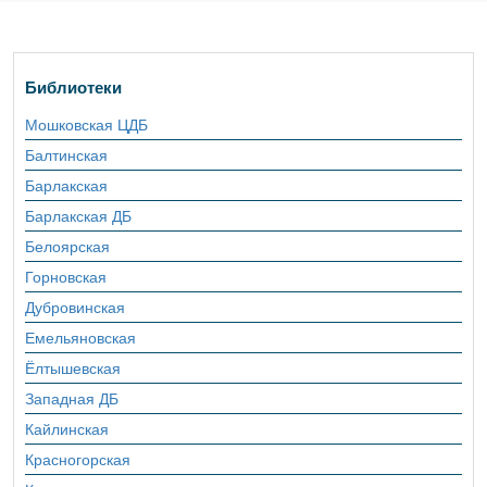
Библиотеки
Мошковская ЦДБ
Балтинская
Барлакская
Барлакская ДБ
Белоярская
Горновская
Дубровинская
Емельяновская
Ёлтышевская
Западная ДБ
Кайлинская
Красногорская