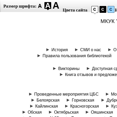
Размер шрифта:
Цвета сайта
МКУК 
История
СМИ о нас
О
Правила пользования библиотекой
Викторины
Доступная с
Книга отзывов и предлож
Проведенные мероприятия ЦБС
Мо
Белоярская
Горновская
Дубр
Кайлинская
Красногорская
Ку
Обская
Октябрьская
Ояшинская