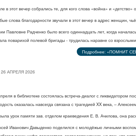
але в этот вечер собрались те, для кого слова «война» и «детство» 
бые слова благодарности звучали в этот вечер в адрес женщин, чьё
ии Павловне Радченко было всего одиннадцать лет, когда началась
тала поварихой полевой бригады - трудилась наравне со взрослыми
Подробнее: «ПОМНИТ СЕ
26 АПРЕЛЯ 2026
апреля в библиотеке состоялась встреча-диалог с ликвидатором по
одость оказалась навсегда связана с трагедией XX века, – Алексе
рыла урок памяти зав. отделом краеведения Е. В. Ачилова, она рас
ксей Иванович Давыденко поделился с молодёжью личными воспоми
избегал сухих цифр дозиметров, сосредоточившись на том, что ост