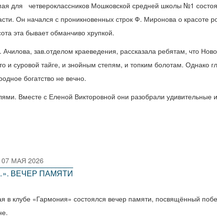
мая для четвероклассников Мошковской средней школы №1 состоял
асти. Он начался с проникновенных строк Ф. Миронова о красоте ро
сота эта бывает обманчиво хрупкой.
В. Ачилова, зав.отделом краеведения, рассказала ребятам, что Ново
то и суровой тайге, и знойным степям, и топким болотам. Однако г
родное богатство не вечно.
ями. Вместе с Еленой Викторовной они разобрали удивительные и
.
07 МАЯ 2026
…». ВЕЧЕР ПАМЯТИ
ая в клубе «Гармония» состоялся вечер памяти, посвящённый побе
не.