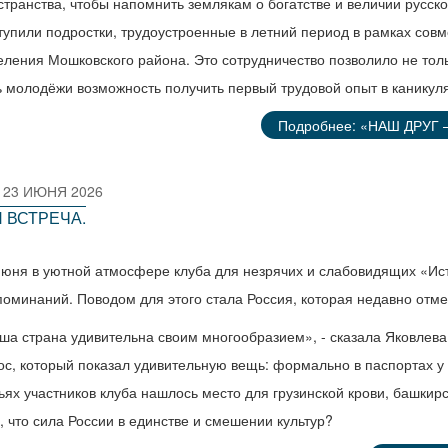
странства, чтобы напомнить землякам о богатстве и величии русско
тупили подростки, трудоустроенные в летний период в рамках совм
еления Мошковского района. Это сотрудничество позволило не тол
ь молодёжи возможность получить первый трудовой опыт в каникул
Подробнее: «НАШ ДРУГ
23 ИЮНЯ 2026
 ВСТРЕЧА.
июня в уютной атмосфере клуба для незрячих и слабовидящих «Исто
поминаний. Поводом для этого стала Россия, которая недавно отме
ша страна удивительна своим многообразием», - сказала Яковлева 
ос, который показал удивительную вещь: формально в паспортах у в
ьях участников клуба нашлось место для грузинской крови, башкирс
о, что сила России в единстве и смешении культур?