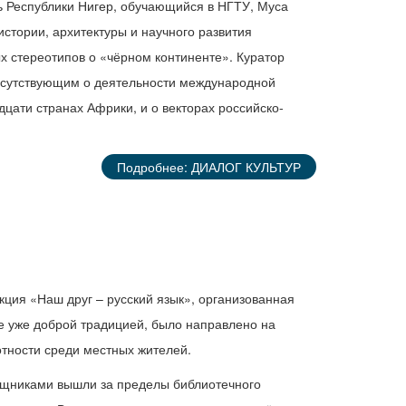
ь Республики Нигер, обучающийся в НГТУ, Муса
истории, архитектуры и научного развития
ых стереотипов о «чёрном континенте». Куратор
исутствующим о деятельности международной
цати странах Африки, и о векторах российско-
Подробнее: ДИАЛОГ КУЛЬТУР
кция «Наш друг – русский язык», организованная
е уже доброй традицией, было направлено на
отности среди местных жителей.
ощниками вышли за пределы библиотечного