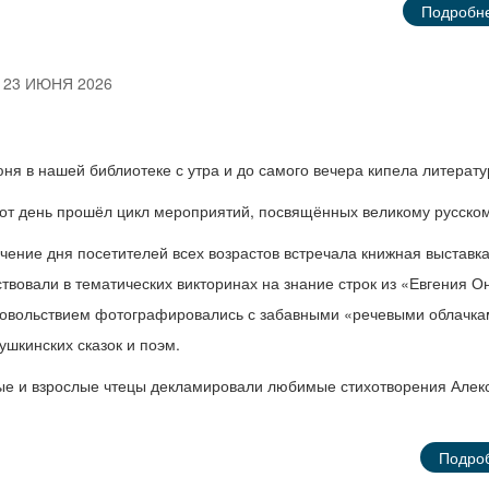
Подробне
23 ИЮНЯ 2026
юня в нашей библиотеке с утра и до самого вечера кипела литерату
тот день прошёл цикл мероприятий, посвящённых великому русском
ечение дня посетителей всех возрастов встречала книжная выставка
ствовали в тематических викторинах на знание строк из «Евгения 
довольствием фотографировались с забавными «речевыми облачка
пушкинских сказок и поэм.
е и взрослые чтецы декламировали любимые стихотворения Алекса
Подро