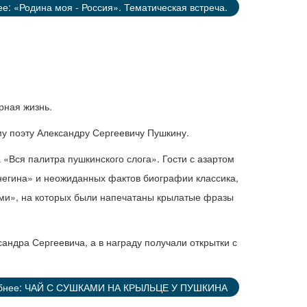
е: «Родина моя - Россия». Тематическая встреча.
рная жизнь.
у поэту Александру Сергеевичу Пушкину.
 «Вся палитра пушкинского слога». Гости с азартом
Онегина» и неожиданных фактов биографии классика,
ми», на которых были напечатаны крылатые фразы
ндра Сергеевича, а в награду получали открытки с
бнее: ЧАЙ С СУШКАМИ НА КРЫЛЬЦЕ У ПУШКИНА