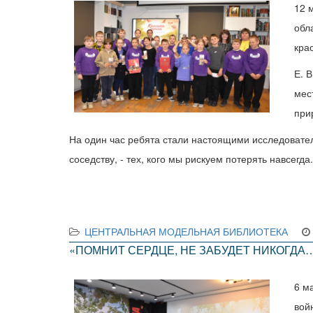
12 
обл
кра
Е. 
мес
при
На один час ребята стали настоящими исследовател
соседству, - тех, кого мы рискуем потерять навсегда
ЦЕНТРАЛЬНАЯ МОДЕЛЬНАЯ БИБЛИОТЕКА
«ПОМНИТ СЕРДЦЕ, НЕ ЗАБУДЕТ НИКОГДА
6 м
вой