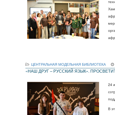
тех
Хам
афр
мер
орг
афр
ЦЕНТРАЛЬНАЯ МОДЕЛЬНАЯ БИБЛИОТЕКА
«НАШ ДРУГ – РУССКИЙ ЯЗЫК». ПРОСВЕТ
24 
сот
под
В э