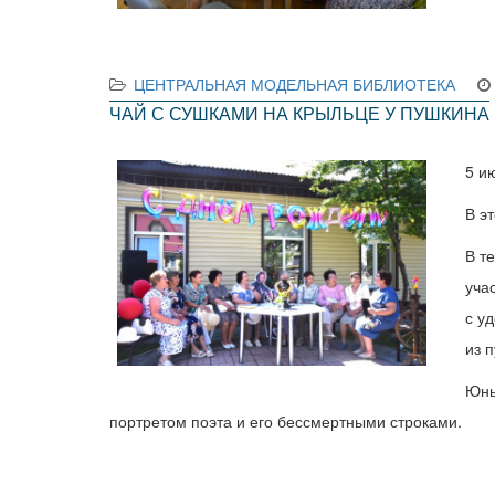
ЦЕНТРАЛЬНАЯ МОДЕЛЬНАЯ БИБЛИОТЕКА
ЧАЙ С СУШКАМИ НА КРЫЛЬЦЕ У ПУШКИНА
5 и
В э
В т
уча
с у
из 
Юны
портретом поэта и его бессмертными строками.