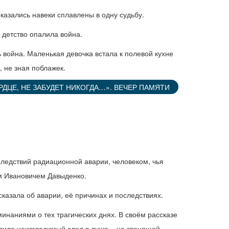
оказались навеки сплавлены в одну судьбу.
 детство опалила война.
 война. Маленькая девочка встала к полевой кухне
, не зная поблажек.
РДЦЕ, НЕ ЗАБУДЕТ НИКОГДА…». ВЕЧЕР ПАМЯТИ
следствий радиационной аварии, человеком, чья
ем Ивановичем Давыденко.
сказала об аварии, её причинах и последствиях.
наниями о тех трагических днях. В своём рассказе
авило неизгладимый след в душе – на звенящей,