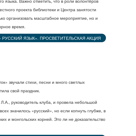
го языка. Важно отметить, что в роли волонтёров
естного проекта библиотеки и Центра занятости
ько организовать масштабное мероприятие, но и
ярное время.
 – РУССКИЙ ЯЗЫК». ПРОСВЕТИТЕЛЬСКАЯ АКЦИЯ
к» звучали стихи, песни и много светлых
тила свой праздник.
Л.А., руководитель клуба, и провела небольшой
сех значилось «русский», но если копнуть глубже, в
ких и монгольских корней. Это ли не доказательство