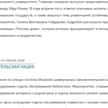
нического университета. Главным спикером выступил представител
маду Абду-Рахим. В ходе встречи гость осветил ключевые аспекты 
иканских государств, а также затронул тему развенчания устойчив
оприятия, Галина Викторовна Гейдарова, подробно рассказала пр
анизации «Русские дома», которая успешно функционирует в пятнад
иканского сотрудничества.
24 ИЮНЯ 2026
ИТЕЛЬСКАЯ АКЦИЯ
июня на улицах посёлка Мошково развернулась просветительская а
рудниками отдела обслуживания библиотеки. Мероприятие, ставше
держание интереса к родной речи и оценку реального уровня грам
тот день сотрудники отдела обслуживания совместно с юными пом