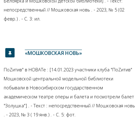
Белоярка и Мошковской детской библиотеки] . - Текст:
непосредственный // Мошковская новь . - 2023, № 5 (02
февр.) . - С. 3: ил.
«МОШКОВСКАЯ НОВЬ»
ПоZитив" в НОВАТе : [14.01.2023 участники клуба "ПоZитив"
Мошковской центральной модельной библиотеки
побывали в Новосибирском государственном
академическом театре оперы и балета и посмотрели балет
"Золушка"] . - Текст : непосредственный // Мошковская новь
. - 2023, № 3 ( 19 янв.) . - С. 5: фот.