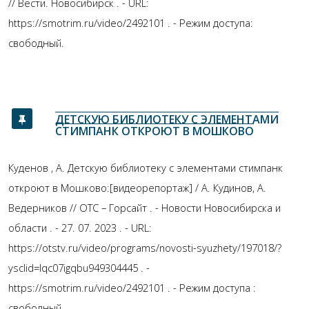
// Вести. Новосибирск . - URL:
https://smotrim.ru/video/2492101 . - Режим доступа:
свободный.
ДЕТСКУЮ БИБЛИОТЕКУ С ЭЛЕМЕНТАМИ
СТИМПАНК ОТКРОЮТ В МОШКОВО
Куденов , А. Детскую библиотеку с элементами стимпанк
откроют в Мошково:[видеорепортаж] / А. Кудинов, А.
Ведерников // ОТС – Горсайт . - Новости Новосибирска и
области . - 27. 07. 2023 . - URL:
https://otstv.ru/video/programs/novosti-syuzhety/197018/?
ysclid=lqc07igqbu949304445 . -
https://smotrim.ru/video/2492101 . - Режим доступа :
свободный.