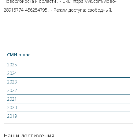
Новосибирска и области . - URL: https://vk.com/video-
28915774_456254795 . - Режим доступа: свободный.
СМИ о нас
2025
2024
2023
2022
2021
2020
2019
Наши достижения