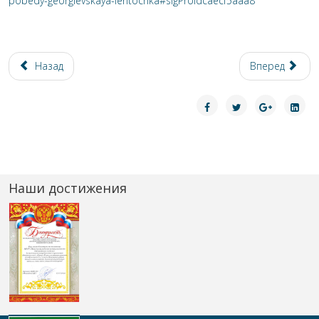
pobedy-georgievskaya-lentochka#sigProIdcaecf5aaa8
Назад
Вперед
Наши достижения