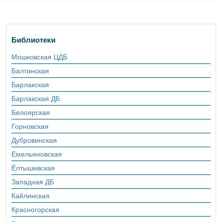
Библиотеки
Мошковская ЦДБ
Балтинская
Барлакская
Барлакская ДБ
Белоярская
Горновская
Дубровинская
Емельяновская
Ёлтышевская
Западная ДБ
Кайлинская
Красногорская