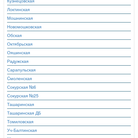
Кузнецовская
Локтинская
Мошнинская
Новомошковская
Обская
Октябрьская
Ояшинская
Радужская
Сарапульская
Cмоленская
Сокурская №6
Сокурская №25
Ташаринская
Ташаринская ДБ
Томиловская
Уч-Балтинская