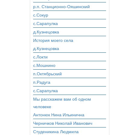
р.п. Станционно-Ояшинский
с.Сокур
с.Сарапулка
д.Кузнецовка
История моего села
д.Кузнецовка
с.Локти
с.Мошнино
п.Октябрьский
п.Радуга
с.Сарапулка
Мы расскажем вам об одном
человеке
Антонюк Нина Ильинична
Черничков Николай Иванович
Студеникина Людмила