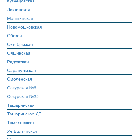
Кузнецовская
Локтинская
Мошнинская
Новомошковская
Обская
Октябрьская
Ояшинская
Радужская
Сарапульская
Cмоленская
Сокурская №6
Сокурская №25
Ташаринская
Ташаринская ДБ
Томиловская
Уч-Балтинская