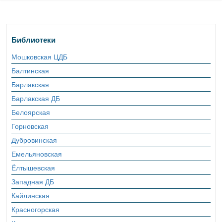
Библиотеки
Мошковская ЦДБ
Балтинская
Барлакская
Барлакская ДБ
Белоярская
Горновская
Дубровинская
Емельяновская
Ёлтышевская
Западная ДБ
Кайлинская
Красногорская