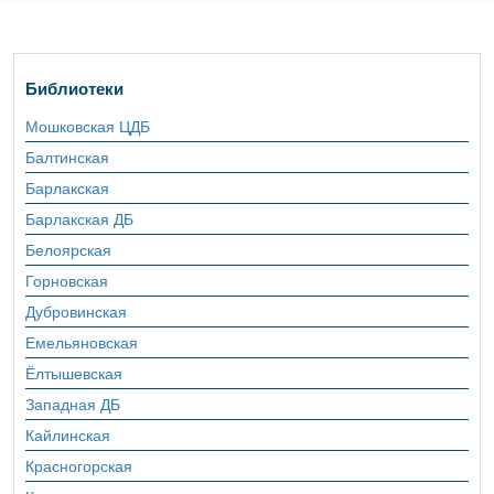
Библиотеки
Мошковская ЦДБ
Балтинская
Барлакская
Барлакская ДБ
Белоярская
Горновская
Дубровинская
Емельяновская
Ёлтышевская
Западная ДБ
Кайлинская
Красногорская