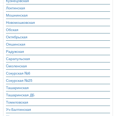
Кузнецовская
Локтинская
Мошнинская
Новомошковская
Обская
Октябрьская
Ояшинская
Радужская
Сарапульская
Cмоленская
Сокурская №6
Сокурская №25
Ташаринская
Ташаринская ДБ
Томиловская
Уч-Балтинская