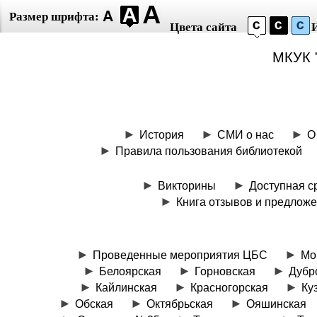
Размер шрифта:
Цвета сайта
МКУК 
История
СМИ о нас
О
Правила пользования библиотекой
Викторины
Доступная с
Книга отзывов и предлож
Проведенные мероприятия ЦБС
Мо
Белоярская
Горновская
Дубр
Кайлинская
Красногорская
Ку
Обская
Октябрьская
Ояшинская