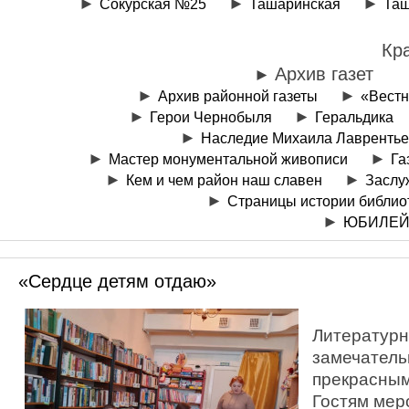
Сокурская №25
Ташаринская
Таш
Кр
Архив газет
Архив районной газеты
«Вестн
Герои Чернобыля
Геральдика
Наследие Михаила Лаврентье
Мастер монументальной живописи
Га
Кем и чем район наш славен
Заслу
Страницы истории библио
ЮБИЛЕЙ
«Сердце детям отдаю»
Литературн
замечатель
прекрасным
Гостям мер