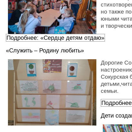
стихотворен
но также п
юными чита
и творческ
Подробнее: «Сердце детям отдаю»
«Служить – Родину любить»
Дорогие Со
настроению
Сокурская 
детьми,чит
семьи.
Подробнее
Дети созда