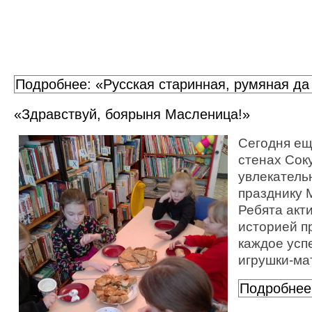
Подробнее: «Русская старинная, румяная да
«Здравствуй, боярыня Масленица!»
Сегодня ещ
стенах Сок
увлекатель
празднику 
Ребята акт
историей п
каждое усп
игрушки-ма
Подробнее