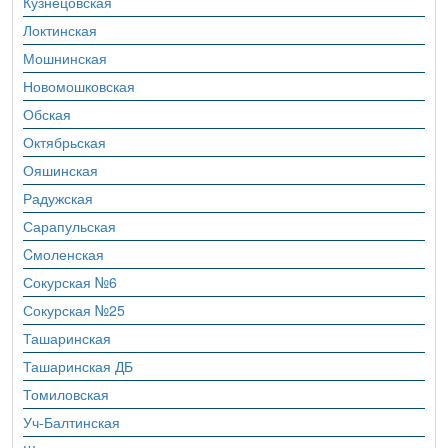
Кузнецовская
Локтинская
Мошнинская
Новомошковская
Обская
Октябрьская
Ояшинская
Радужская
Сарапульская
Cмоленская
Сокурская №6
Сокурская №25
Ташаринская
Ташаринская ДБ
Томиловская
Уч-Балтинская