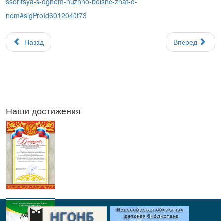
ssoritsya-s-ognem-nuzhno-bolshe-znat-o-
nem#sigProId6012040f73
Назад
Вперед
Наши достижения