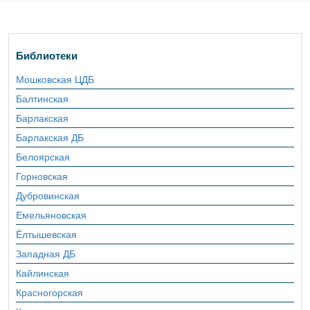
Библиотеки
Мошковская ЦДБ
Балтинская
Барлакская
Барлакская ДБ
Белоярская
Горновская
Дубровинская
Емельяновская
Ёлтышевская
Западная ДБ
Кайлинская
Красногорская