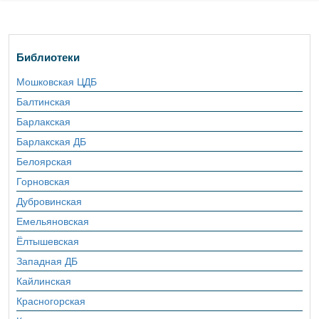
Библиотеки
Мошковская ЦДБ
Балтинская
Барлакская
Барлакская ДБ
Белоярская
Горновская
Дубровинская
Емельяновская
Ёлтышевская
Западная ДБ
Кайлинская
Красногорская