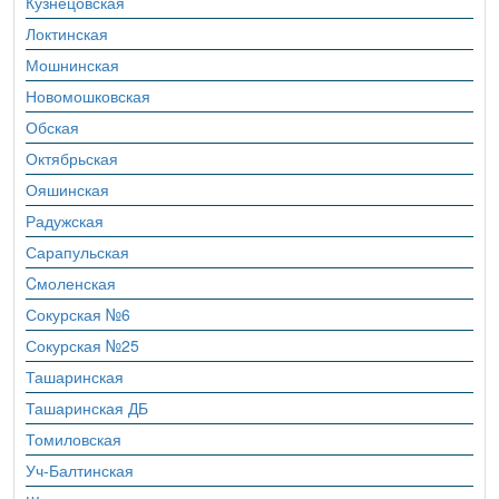
Кузнецовская
Локтинская
Мошнинская
Новомошковская
Обская
Октябрьская
Ояшинская
Радужская
Сарапульская
Cмоленская
Сокурская №6
Сокурская №25
Ташаринская
Ташаринская ДБ
Томиловская
Уч-Балтинская