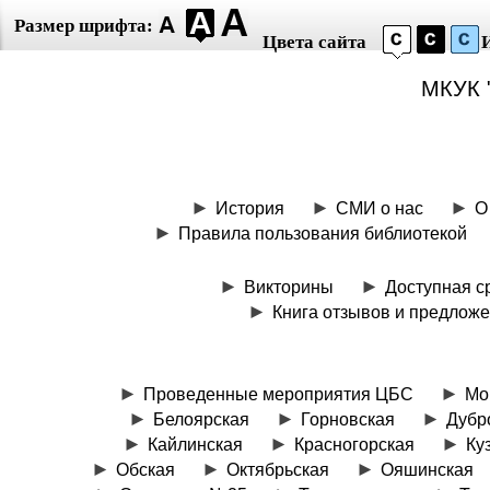
Размер шрифта:
Цвета сайта
МКУК 
История
СМИ о нас
О
Правила пользования библиотекой
Викторины
Доступная с
Книга отзывов и предлож
Проведенные мероприятия ЦБС
Мо
Белоярская
Горновская
Дубр
Кайлинская
Красногорская
Ку
Обская
Октябрьская
Ояшинская