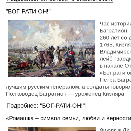
"БОГ-РАТИ-ОН!"
Час истори
Багратион.
260 лет со 
1765, Кизля
Владимирск
лейб-гвард
в начале О
«Бог рати о
Петра Багр
лучшим русским генералом, а солдаты говорил
Полководец Багратион — уроженец Кизляра
Подробнее: "БОГ-РАТИ-ОН!"
«Ромашка – символ семьи, любви и верност
8июля в ДК