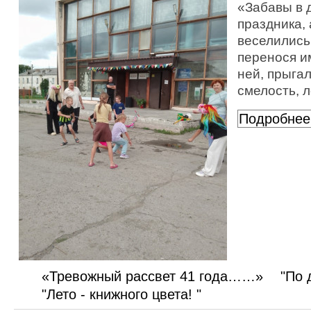
«Забавы в 
праздника,
веселились
перенося и
ней, прыга
смелость, л
Подробнее
«Тревожный рассвет 41 года……»
"По 
"Лето - книжного цвета! "