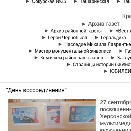
Сокурская №25
Ташаринская
Таш
Кр
Архив газет
Архив районной газеты
«Вестн
Герои Чернобыля
Геральдика
Наследие Михаила Лаврентье
Мастер монументальной живописи
Га
Кем и чем район наш славен
Заслу
Страницы истории библио
ЮБИЛЕЙ
"День воссоединения"
27 сентябр
посвященны
Херсонской
мультимеди
включении 