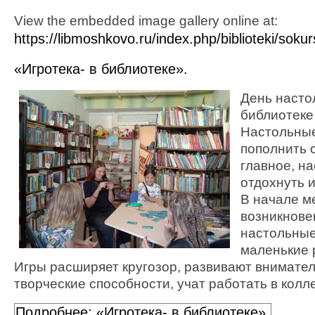
View the embedded image gallery online at:
https://libmoshkovo.ru/index.php/biblioteki/so
«Игротека- в библиотеке».
День настол
библиотеке
Настольные
пополнить 
главное, н
отдохнуть и
В начале м
возникнове
настольные
маленькие 
Игры расширяет кругозор, развивают внимател
творческие способности, учат работать в колл
Подробнее: «Игротека- в библиотеке».