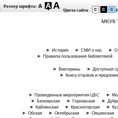
Размер шрифта:
Цвета сайта
МКУК 
История
СМИ о нас
О
Правила пользования библиотекой
Викторины
Доступная с
Книга отзывов и предлож
Проведенные мероприятия ЦБС
Мо
Белоярская
Горновская
Дубр
Кайлинская
Красногорская
Ку
Обская
Октябрьская
Ояшинская