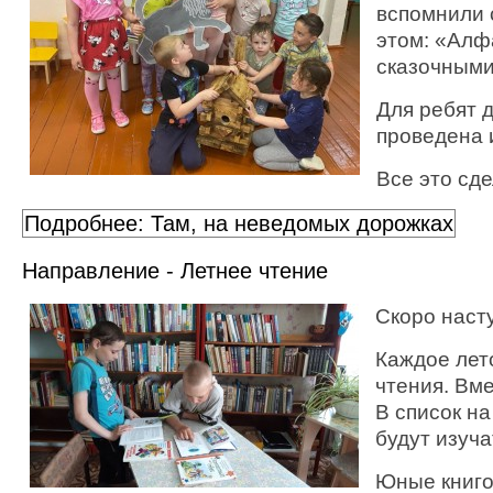
вспомнили 
этом: «Алф
сказочными
Для ребят 
проведена 
Все это сд
Подробнее: Там, на неведомых дорожках
Направление - Летнее чтение
Скоро насту
Каждое лето
чтения. Вм
В список н
будут изуч
Юные книго