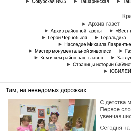
Сокурская №25
Ташаринская
Таш
Кр
Архив газет
Архив районной газеты
«Вестн
Герои Чернобыля
Геральдика
Наследие Михаила Лаврентье
Мастер монументальной живописи
Га
Кем и чем район наш славен
Заслу
Страницы истории библио
ЮБИЛЕЙ
Там, на неведомых дорожках
С детства 
Первое сло
увенчавшис
Сегодня на